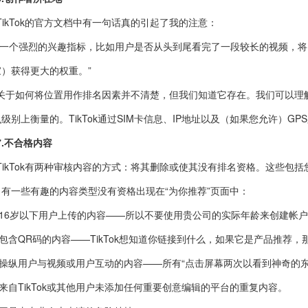
TikTok的官方文档中有一句话真的引起了我的注意：
“一个强烈的兴趣指标，比如用户是否从头到尾看完了一段较长的视频，
家）获得更大的权重。”
关于如何将位置用作排名因素并不清楚，但我们知道它存在。我们可以理
级别上衡量的。TikTok通过SIM卡信息、IP地址以及（如果您允许）GP
7.不合格内容
TikTok有两种审核内容的方式：将其删除或使其没有排名资格。这些包
。有一些有趣的内容类型没有资格出现在“为你推荐”页面中：
·16岁以下用户上传的内容——所以不要使用贵公司的实际年龄来创建帐
·包含QR码的内容——TikTok想知道你链接到什么，如果它是产品推荐
·操纵用户与视频或用户互动的内容——所有“点击屏幕两次以看到神奇的东西”
·来自TikTok或其他用户未添加任何重要创意编辑的平台的重复内容。