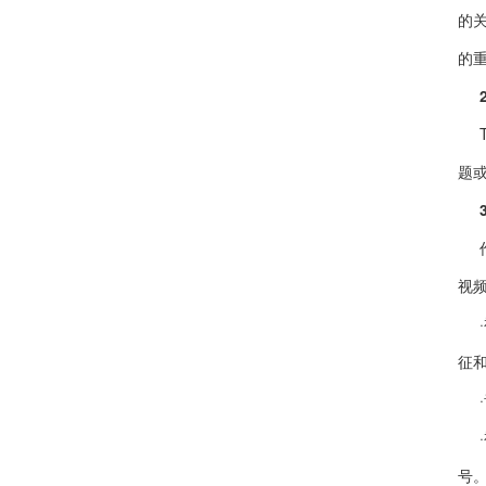
的
的
题
视
征
号