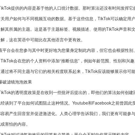
TikTok提供的内容是基于他的人口统计数据。那时算法还没有时间发挥它
关用户如何与不同视频互动的数据。基于这些信息，TikTok可以确定用户
了解其所属的主题。这是基于主题标签、视频描述、使用的TikTok声音
了解，这在英语中可能比在其他语言中更有效。
该平台会在您参与其中时更好地为您量身定制此内容，但它也会根据性别
TikTok会在您的个人资料中添加“推断信息”，例如年龄范围、性别和兴
。通过将不同主题与它们的相关程度联系起来，TikTok应该能够展示你
爆破滤镜泡泡效果
TikTok的透明度政策是在收到一些批评后提出的，即他们的算法如何创
经谈到了平台如何试图阻止这种情况。Youtube和Facebook之前
都容易产生回音室并促进激进化。人类心理学告诉我们，我们更有可能参
气或害怕的内容。
TikTok对过滤气泡效应的回答有点简单：平台会不时向你展示随机内容。