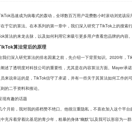
TikTok迅速成为病毒式的轰动，全球数百万用户花费数小时滚动浏览该应
产在于它的算法。在本系列的第一章中，我们深入研究了TikTok上的搜索
kTok算法的来龙去脉，以及如何利用它来吸引更多用户查看您品牌的内容
TikTok算法背后的原理
在我们深入研究算法的排名因素之前，先介绍一下背景知识。2020年，TikTo
阐述了透明度对科技公司的重要性，尤其是在内容算法方面。Mayer承诺比
人员来说幸运的是，TikTok信守了承诺，并有一些关于其算法如何工作
原则的二手资料和推论。
呈现有趣的话题
几个月前，我对我的搭档赞不绝口。他很注重隐私，不喜欢加入这个平台
流中充斥着穿着比基尼的青少年，粗暴的身体“幽默”以及我可以形容为一
。