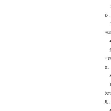
容
潮
可
言
关
是