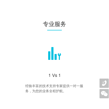
专业服务
1 Vs 1
经验丰富的技术支持专家提供一对一服
务，为您的业务全程护航。