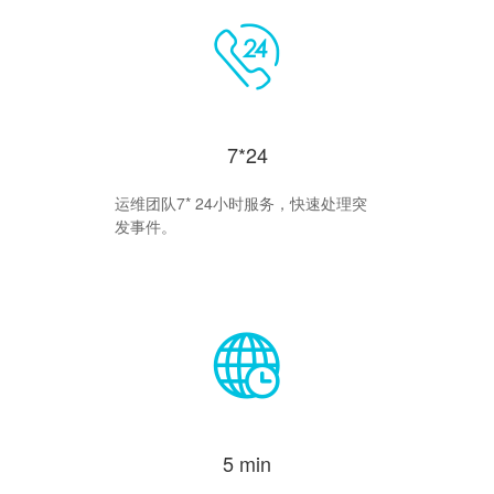
7*24
运维团队7* 24小时服务，快速处理突
发事件。
5 min