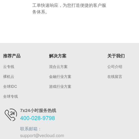
工单快速响应，为您打造便捷的客户服
务体系。
推荐产品
解决方案
关于我们
云专线
混合云方案
公司介绍
裸机云
金融行业方案
在线留言
全球IDC
游戏行业方案
全球专线
7x24小时服务热线
400-028-9798
联系邮箱：
support@vecloud.com