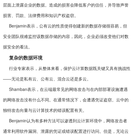
层面上泄露企业的数据。造成的损害会降低客户的信任，并导致声誉
损害、罚款、法律费用和知识产权盗窃。
Benjamin表示，公有云的性质使得创建新的数据存储很容易，但
安全团队很难监控该数据存储的内容，因此，企业必须改变他们对数
据安全的看法。
复杂的数据环境
行业专家表示，从整体来看，保护云计算数据既关键又具有挑战性
——无论是私有云、公有云、混合云还是多云。
Shamban表示，在云端最常见的网络攻击与在内部部署设施遭遇
的网络攻击没有什么不同。在通常情况下，会遭遇凭证盗窃。云中的
独特攻击向量与云计算技术的错误配置有关。
Benjamin认为有多种方法可以渗透到云计算环境中，网络攻击者
通常利用软件漏洞、泄露的凭证或错误配置进行访问。但是，无论云