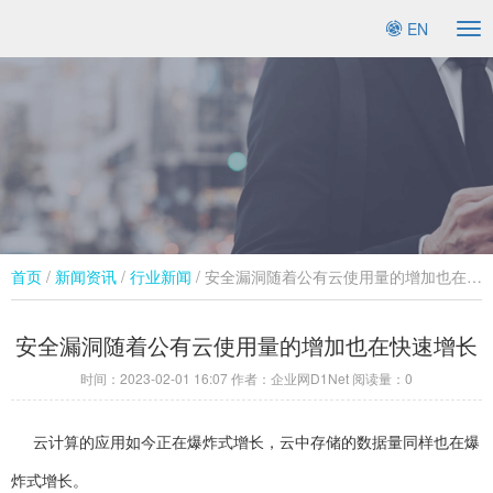
EN
To
na
首页
/
新闻资讯
/
行业新闻​
/ 安全漏洞随着公有云使用量的增加也在快速增长
安全漏洞随着公有云使用量的增加也在快速增长
时间：
2023-02-01 16:07
作者：企业网D1Net 阅读量：
0
云计算的应用如今正在爆炸式增长，云中存储的数据量同样也在爆
炸式增长。