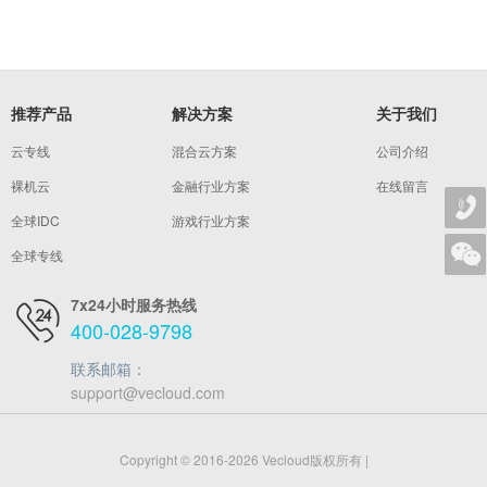
推荐产品
解决方案
关于我们
云专线
混合云方案
公司介绍
裸机云
金融行业方案
在线留言
全球IDC
游戏行业方案
全球专线
7x24小时服务热线
400-028-9798
联系邮箱：
support@vecloud.com
Copyright © 2016-2026 Vecloud版权所有 |