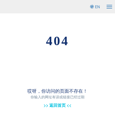
EN
To
na
404
哎呀，你访问的页面不存在！
你输入的网址有误或链接已经过期
>> 返回首页 <<