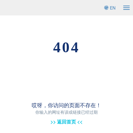
EN
To
na
404
哎呀，你访问的页面不存在！
你输入的网址有误或链接已经过期
>> 返回首页 <<