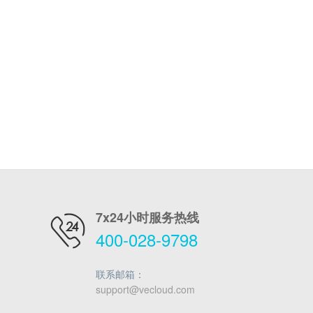
7x24小时服务热线
400-028-9798
联系邮箱：
support@vecloud.com