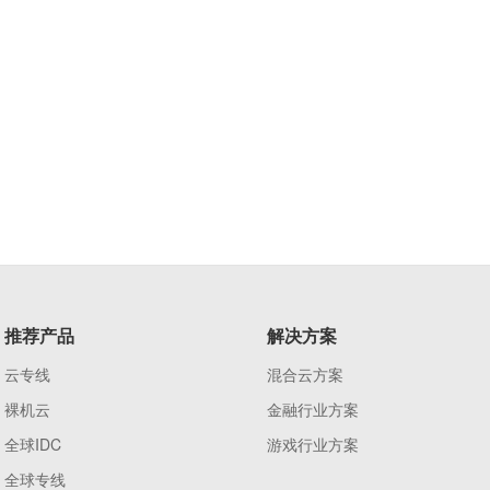
推荐产品
解决方案
云专线
混合云方案
裸机云
金融行业方案
全球IDC
游戏行业方案
全球专线