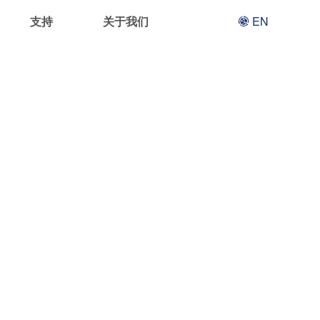
支持
关于我们
EN