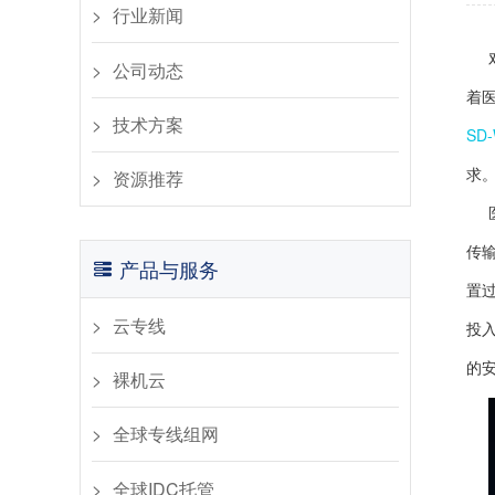
行业新闻​
公司动态​
着
​技术方案
SD
求
资源推荐
传
产品与服务
置
云专线
投
的
裸机云
全球专线组网
全球IDC托管