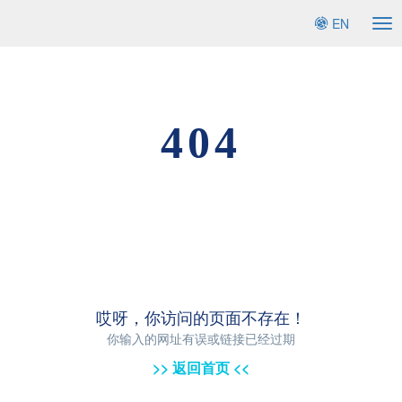
EN
To
na
404
哎呀，你访问的页面不存在！
你输入的网址有误或链接已经过期
>> 返回首页 <<