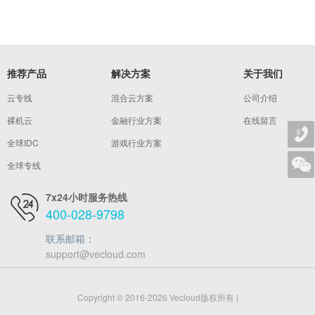
推荐产品
解决方案
关于我们
云专线
混合云方案
公司介绍
裸机云
金融行业方案
在线留言
全球IDC
游戏行业方案
全球专线
7x24小时服务热线
400-028-9798
联系邮箱：
support@vecloud.com
Copyright © 2016-2026 Vecloud版权所有 |