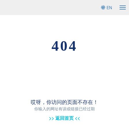
EN
To
na
404
哎呀，你访问的页面不存在！
你输入的网址有误或链接已经过期
>> 返回首页 <<