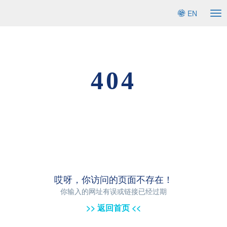
EN
To
na
404
哎呀，你访问的页面不存在！
你输入的网址有误或链接已经过期
>> 返回首页 <<