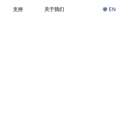
支持
关于我们
EN