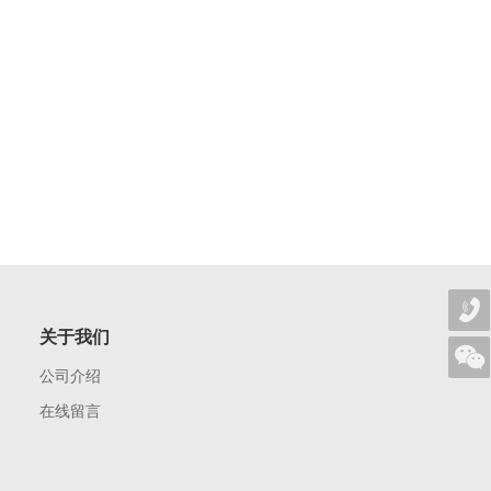
关于我们
公司介绍
在线留言