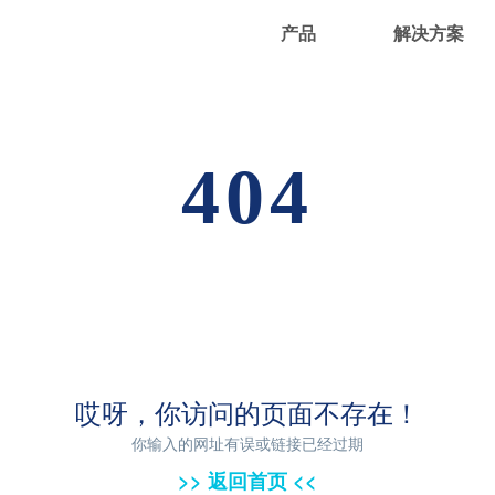
产品
解决方案
404
哎呀，你访问的页面不存在！
你输入的网址有误或链接已经过期
>> 返回首页 <<