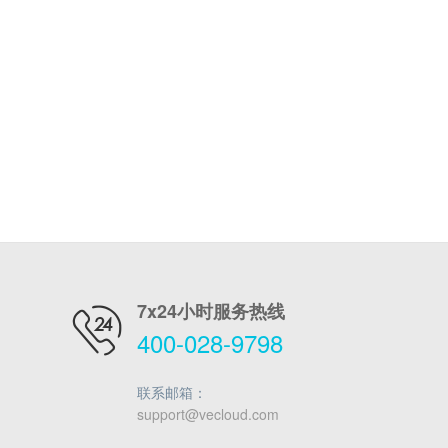
7x24小时服务热线
400-028-9798
联系邮箱：
support@vecloud.com