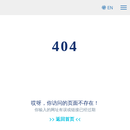
EN
To
na
404
哎呀，你访问的页面不存在！
你输入的网址有误或链接已经过期
>> 返回首页 <<