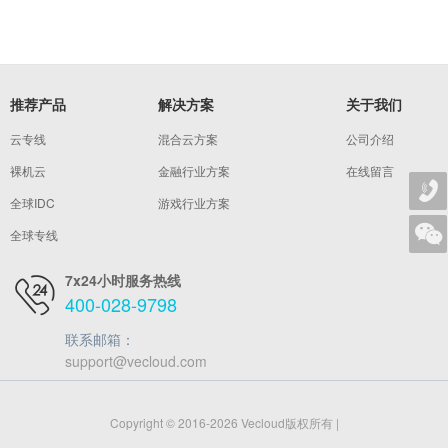
推荐产品
解决方案
关于我们
云专线
混合云方案
公司介绍
裸机云
金融行业方案
在线留言
全球IDC
游戏行业方案
全球专线
7x24小时服务热线
400-028-9798
联系邮箱：
support@vecloud.com
Copyright © 2016-2026 Vecloud版权所有 |