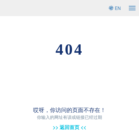
EN
To
na
404
哎呀，你访问的页面不存在！
你输入的网址有误或链接已经过期
>> 返回首页 <<