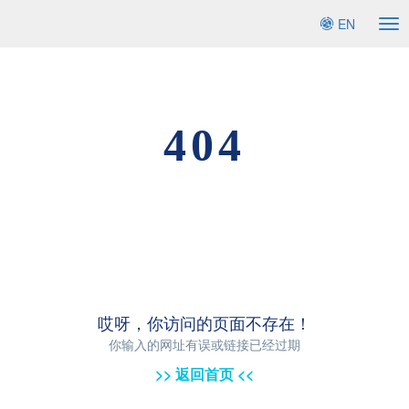
EN
To
na
404
哎呀，你访问的页面不存在！
你输入的网址有误或链接已经过期
>> 返回首页 <<