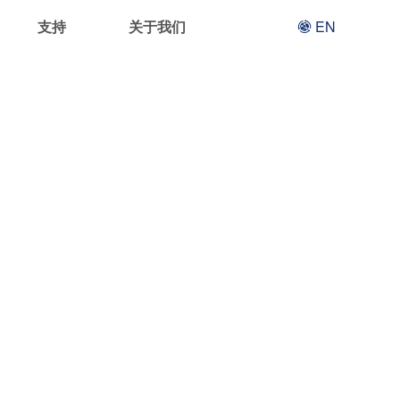
支持
关于我们
EN