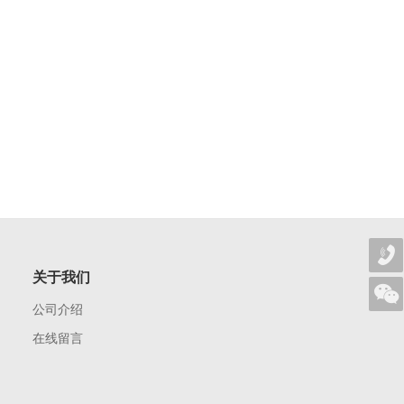
关于我们
公司介绍
在线留言