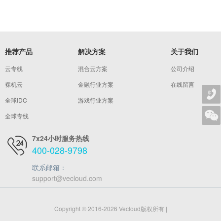
推荐产品
解决方案
关于我们
云专线
混合云方案
公司介绍
裸机云
金融行业方案
在线留言
全球IDC
游戏行业方案
全球专线
7x24小时服务热线
400-028-9798
联系邮箱：
support@vecloud.com
Copyright © 2016-2026 Vecloud版权所有 |