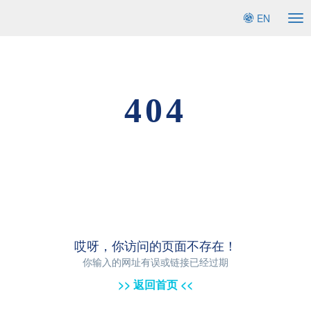
EN
To
na
404
哎呀，你访问的页面不存在！
你输入的网址有误或链接已经过期
>> 返回首页 <<