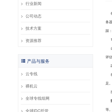
行业新闻​
公司动态​
务
​技术方案
踩
资源推荐
评
产品与服务
云专线
足
裸机云
全球专线组网
等
全球IDC托管