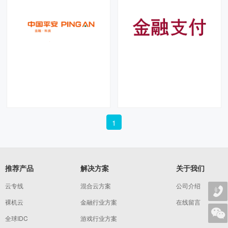
中国平安
金融支付
1
客户简介 中国平安于
跨境支付MPLS VPN，跨境支付专
1988年诞生于深圳蛇口，致力于
线方案，第三方跨境支付企业通
成为国际领先的科技型个人金融生
用，金融数据企业常用方案。
推荐产品
解决方案
关于我们
活服务集团，是我国三大综合金融
集团之一，在《福布斯》“全球上
云专线
混合云方案
公司介绍
市公司2000强”中名列第10位，居
全球保险集团
裸机云
金融行业方案
在线留言
全球IDC
游戏行业方案