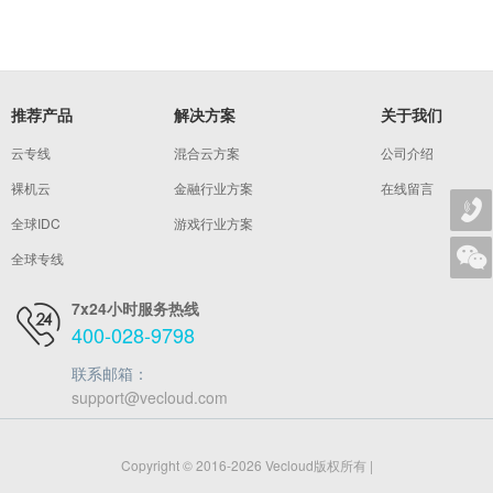
推荐产品
解决方案
关于我们
云专线
混合云方案
公司介绍
裸机云
金融行业方案
在线留言
全球IDC
游戏行业方案
全球专线
7x24小时服务热线
400-028-9798
联系邮箱：
support@vecloud.com
Copyright © 2016-2026 Vecloud版权所有 |